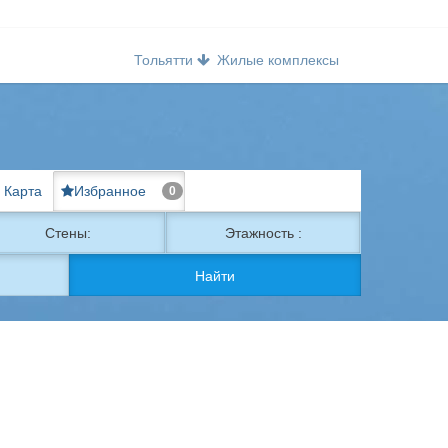
Тольятти
Жилые комплексы
Карта
Избранное
0
Стены:
Этажность :
Найти