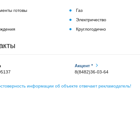
менты готовы
Газ
а
Электричество
ждения
Круглогодично
акты
а
Акцент *
05137
8(8482)36-03-64
остоверность информации об объекте отвечает рекламодатель!