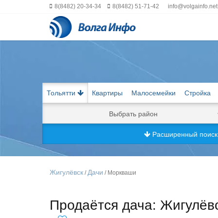
8(8482) 20-34-34
8(8482) 51-71-42
info@volgainfo.net
Тольятти
Квартиры
Малосемейки
Стройка
Выбрать район
Расширенный поис
Жигулёвск
Дачи
/
/ Моркваши
Продаётся дача: Жигулёв