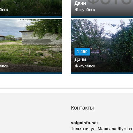
Дачи
ёвск
Жигулёвск
1 450
Дачи
ёвск
Жигулёвск
Контакты
volgainfo.net
Тольятти, ул. Маршала Жукова