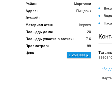
Район:
Моркваши
Доку
Адрес:
Пищевик
Вод
Этажей:
1
Наса
Материал стен:
Кирпич
Площадь дома:
20
Конт
Площадь участка в сотках:
7.6
Просмотров:
99
Татьян
Цена
1 250 000 р.
896084
*За д
Карта