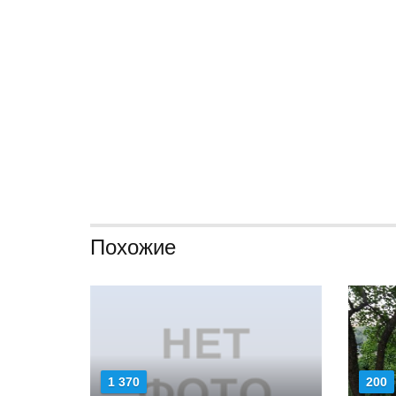
Похожие
1 370
200