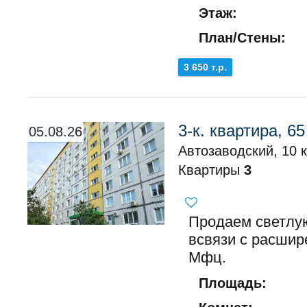
Этаж:
План/Стены:
3 650 т.р.
3-к. квартира, 65
05.08.26
Автозаводский, 10 
Квартиры
3
Продаем светлую
всвязи с расшир
Мфц.
Площадь: