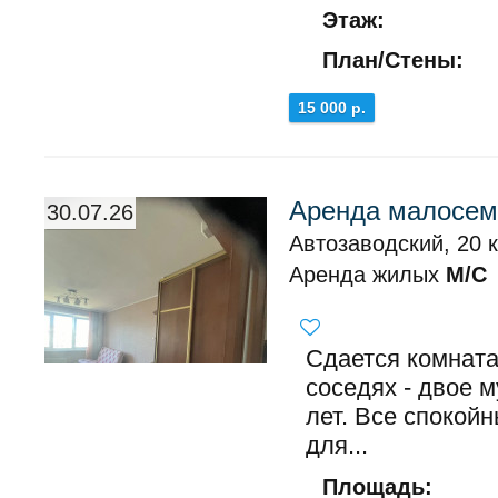
Этаж:
План/Стены:
15 000 р.
Аренда малосем
30.07.26
Автозаводский, 20 к
Аренда жилых
М/С
Сдается комната 
соседях - двое м
лет. Все спокой
для...
Площадь: