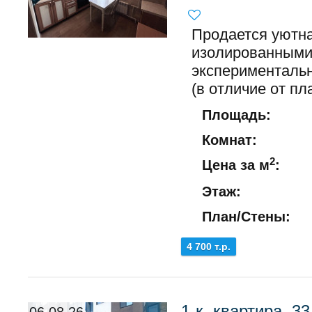
Продается уютна
изолированными
экспериментальн
(в отличие от пл
Площадь:
Комнат:
2
Цена за м
:
Этаж:
План/Стены:
4 700 т.р.
1-к. квартира, 33