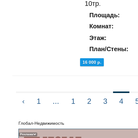
10тр.
Площадь:
Комнат:
Этаж:
План/Стены:
16 000 р.
‹
1
...
1
2
3
4
Глобал-Недвижимость
Реклама