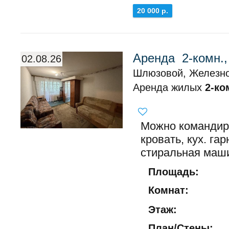
20 000 р.
Аренда 2-комн.
02.08.26
Шлюзовой, Железно
Аренда жилых
2-ко
Можно командир
кровать, кух. га
стиральная маши
Площадь:
Комнат:
Этаж:
План/Стены: