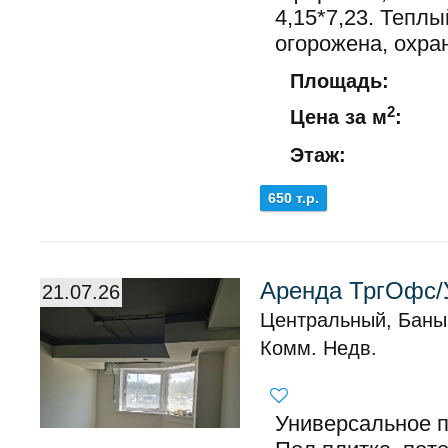
4,15*7,23. Теплы
огорожена, охра
Площадь:
2
Цена за м
:
Этаж:
650 т.р.
Аренда ТргОфс/
21.07.26
Центральный, Баны
Комм. Недв.
Универсальное 