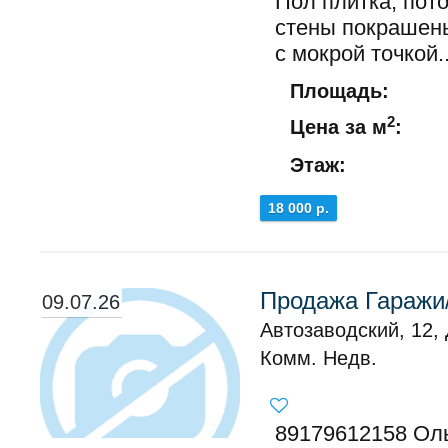
Пол плитка, пот
стены покрашены
с мокрой точкой..
Площадь:
2
Цена за м
:
Этаж:
18 000 р.
Продажа Гаражи/
09.07.26
Автозаводский, 12,
Комм. Недв.
89179612158 Оль