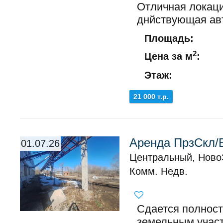
Отличная локаци
днйствующая авт
Площадь:
2
Цена за м
:
Этаж:
21 000 т.р.
Аренда ПрзСкл/Б
01.07.26
Центральный, Ново
Комм. Недв.
Сдается полность
земельным участ