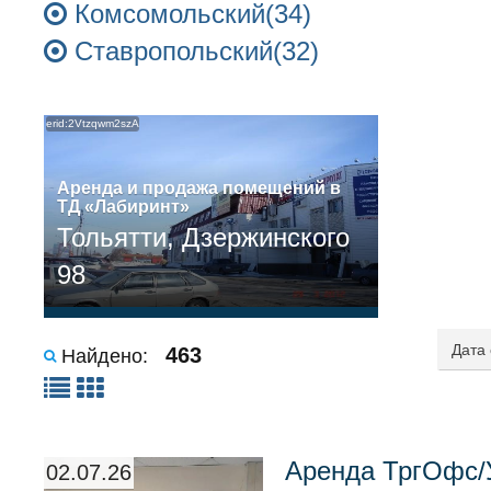
Комсомольский(34)
Ставропольский(32)
erid:2Vtzqwm2szA
Аренда и продажа помещений в
ТД «Лабиринт»
Тольятти, Дзержинского
98
463
Найдено:
Аренда ТргОфс/
02.07.26