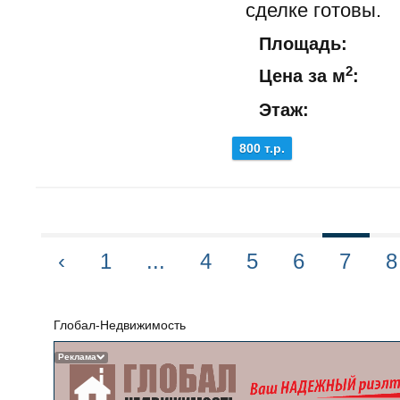
сделке готовы.
Площадь:
2
Цена за м
:
Этаж:
800 т.р.
‹
1
...
4
5
6
7
8
Глобал-Недвижимость
Реклама