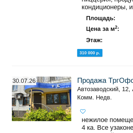
кондиционеры, ин
Площадь:
2
Цена за м
:
Этаж:
310 000 р.
Продажа ТргОфс
30.07.26
Автозаводский, 12,
Комм. Недв.
нежилое помеще
4 ка. Все узакон