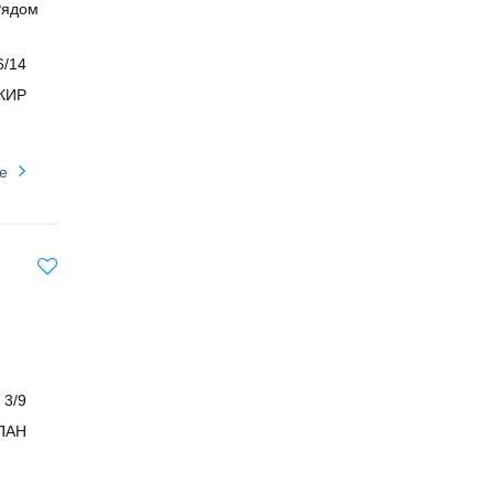
Рядом
6/14
КИР
е
3/9
ПАН