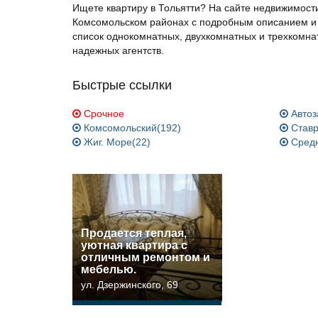
Ищете квартиру в Тольятти? На сайте недвижимост
Комсомольском районах с подробным описанием и 
список однокомнатных, двухкомнатных и трехкомнат
надежных агентств.
Быстрые ссылки
Срочное
Автоз
Комсомольский(192)
Ставр
Жиг. Море(22)
Средн
Прoдaетcя тeплая,
уютная квартира c
отличным pемoнтом и
мeбeлью.
ул. Дзержинского, 69