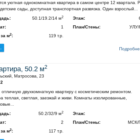
тся уютная однокомнатная квартира в самом центре 12 квартала. 
детские сады, доступная транспортная развязка. Один взрослый...
2
адь:
50.1/19.2/14 м
Этаж:
ат:
1
План/Стены:
УЛУ/
2
 за м
:
119 т.р.
.
Подробне
2
вартира, 50.2 м
ьский, Матросова, 23
2
 отличную двухкомнатную квартиру с косметическим ремонтом.
а теплая, светлая, заезжай и живи. Комнаты изолированные,
овые...
2
адь:
50.2/32/9 м
Этаж:
ат:
2
План/Стены:
МСК/
2
 за м
:
117 т.р.