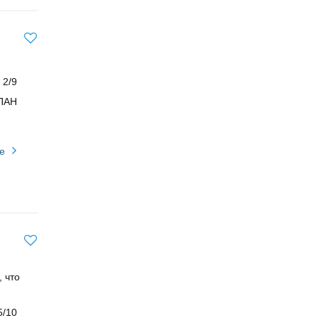
2/9
ПАН
е
 что
5/10