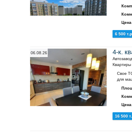
Комп
Комн
Цена
6 500 т.р
4-к. к
06.08.26
Автозаводс
Квартиры
Свое Т
для маш
Площ
Комн
Цена
16 500 т