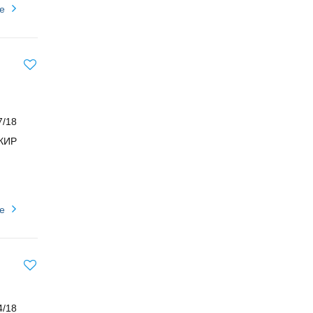
е
7/18
КИР
е
4/18