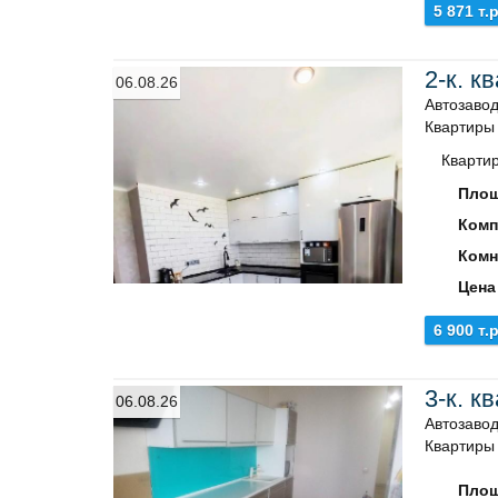
5 871 т.р
2-к. к
06.08.26
Автозавод
Квартиры
Квартир
Площ
Комп
Комн
Цена
6 900 т.р
3-к. к
06.08.26
Автозавод
Квартиры
Площ