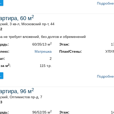
.
Подробне
2
вартира, 60 м
ский, 3 кв-л, Московский пр-т, 44
2
а не требует вложений, без долгов и обременений
2
адь:
60/35/13 м
Этаж:
1
лекс:
Матрешка
План/Стены:
УЛУ/
ат:
2
2
 за м
:
115 т.р.
.
Подробне
2
вартира, 96 м
ский, Оптимистов пр-д, 7
3
2
адь:
96/52/35 м
Этаж:
1