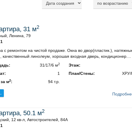
2
вартира, 31 м
ный, Ленина, 79
1
а с ремонтом на чистой продаже. Окна во двор(пластик.), натяжны
, качественный линолеум, хорошая входная дверь, кондиционер....
2
адь:
31/17/6 м
Этаж:
ат:
1
План/Стены:
ХРУ/
2
 за м
:
94 т.р.
.
Подробне
2
вартира, 50.1 м
ский, 12 кв-л, Автостроителей, 84А
1