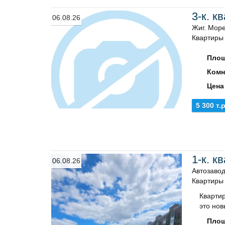
3-к. к
06.08.26
Жиг. Море
Квартиры
Площ
Комн
Цена
5 300 т.р
1-к. к
06.08.26
Автозавод
Квартиры
Квартир
это нов
Площ