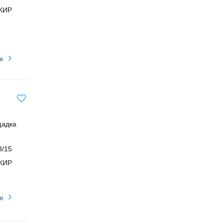
КИР
е
щадка
8/15
КИР
е