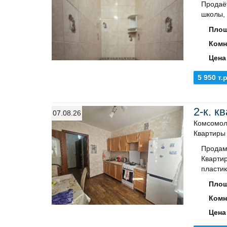
Продаё
школы, 
Площ
Комн
Цена
5 950 т.р
2-к. к
07.08.26
Комсомол
Квартиры
Продам
Квартир
пластик
Площ
Комн
Цена