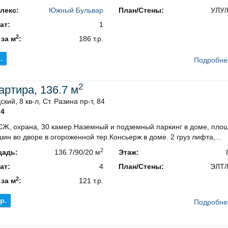
лекс:
Южный Бульвар
План/Стены:
УЛУ/
ат:
1
2
 за м
:
186 т.р.
.
Подробне
2
вартира, 136.7 м
кий, 8 кв-л, Ст. Разина пр-т, 84
4
СЖ, охрана, 30 камер.Наземный и подземный паркинг в доме, пло
ин во дворе в огороженной тер.Консьерж в доме. 2 груз лифта,...
2
адь:
136.7/90/20 м
Этаж:
ат:
4
План/Стены:
ЭЛТ/
2
 за м
:
121 т.р.
.р.
Подробне