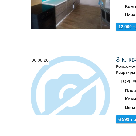
Комн
Цена
12 000 т
3-к. к
06.08.26
Комсомол
Квартиры
ТОРГ!!!
Площ
Комн
Цена
6 999 т.р