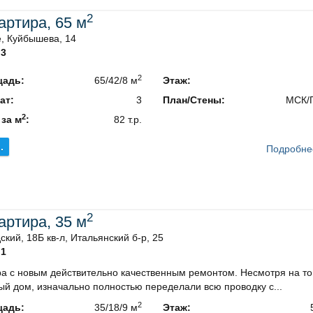
2
вартира, 65 м
, Куйбышева, 14
3
2
адь:
65/42/8 м
Этаж:
ат:
3
План/Стены:
МСК/
2
 за м
:
82 т.р.
.
Подробне
2
вартира, 35 м
ский, 18Б кв-л, Итальянский б-р, 25
1
а с новым действительно качественным ремонтом. Несмотря на то,
ый дом, изначально полностью переделали всю проводку с...
2
адь:
35/18/9 м
Этаж: