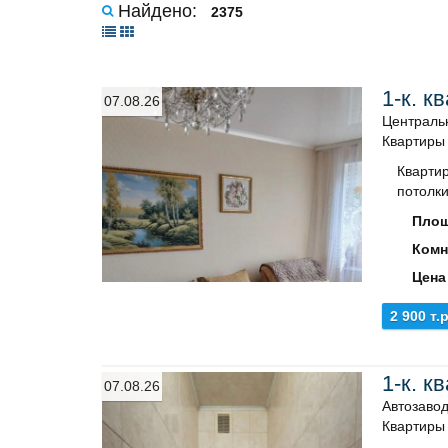
Найдено:
2375
1-к. к
07.08.26
Централь
Квартиры
Квартир
потолки
Площ
Комн
Цена
2 900 т.р
1-к. к
07.08.26
Автозавод
Квартиры