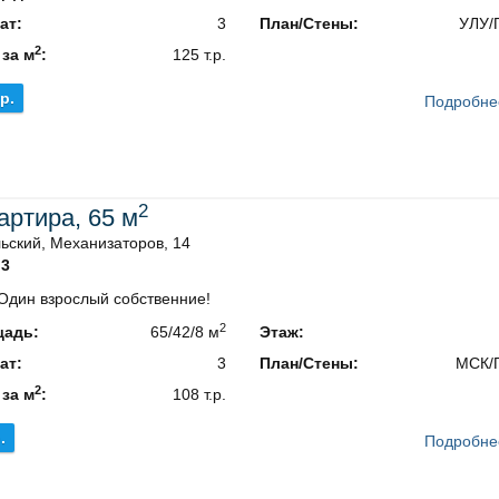
ат:
3
План/Стены:
УЛУ/
2
 за м
:
125 т.р.
.р.
Подробне
2
вартира, 65 м
ьский, Механизаторов, 14
3
Один взрослый собственние!
2
адь:
65/42/8 м
Этаж:
ат:
3
План/Стены:
МСК/
2
 за м
:
108 т.р.
.
Подробне