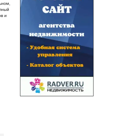
ьном,
олный
ов и