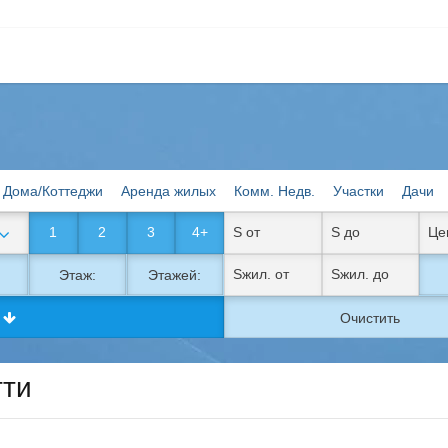
Дома/Коттеджи
Аренда жилых
Комм. Недв.
Участки
Дачи
1
2
3
4+
Этаж:
Этажей:
к
Очистить
тти