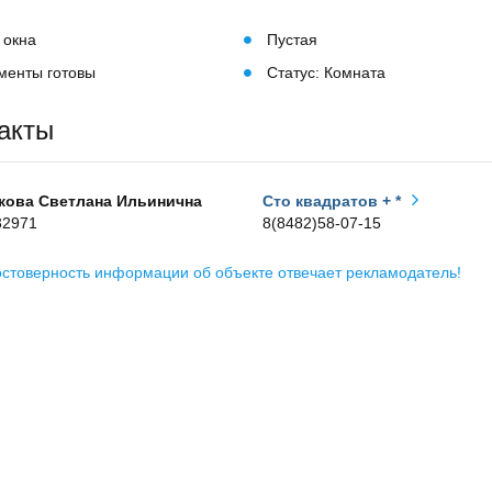
 окна
Пустая
менты готовы
Статус: Комната
акты
кова Светлана Ильинична
Сто квадратов + *
32971
8(8482)58-07-15
остоверность информации об объекте отвечает рекламодатель!