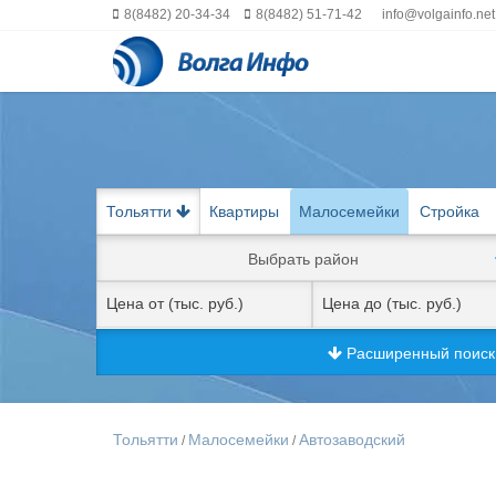
8(8482) 20-34-34
8(8482) 51-71-42
info@volgainfo.net
Тольятти
Квартиры
Малосемейки
Стройка
Выбрать район
Расширенный поис
Тольятти
Малосемейки
Автозаводский
/
/