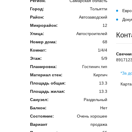
Регион:
Самарская область
Город:
Тольятти
Евро
Район:
Автозаводский
Доку
Микрорайон:
12
Конт
Улица:
Автостроителей
Номер дома:
68
Комнат:
1/4/4
Свечни
Этаж:
5/9
891712
Планировка:
Гостинич.тип
*За д
Материал стен:
Кирпич
Площадь общая:
13.3
Карта
Площадь жилая:
13.3
Санузел:
Раздельный
Балкон:
Нет
Состояние:
Очень хорошее
Вариант
продажа