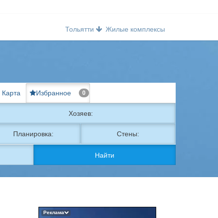
Тольятти
Жилые комплексы
Карта
Избранное
0
Хозяев:
Планировка:
Стены:
Найти
Реклама