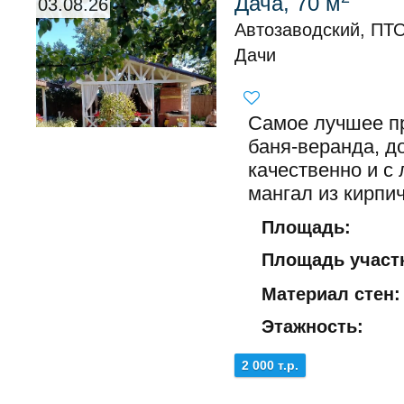
Дача, 70 м
03.08.26
Автозаводский, ПТО
Дачи
Самое лучшее п
баня-веранда, д
качественно и с 
мангал из кирпич
Площадь:
Площадь участк
Материал стен:
Этажность:
2 000 т.р.