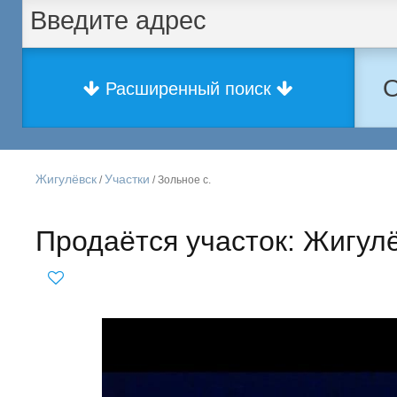
О
Расширенный поиск
Жигулёвск
Участки
/
/ Зольное с.
Продаётся участок: Жигул