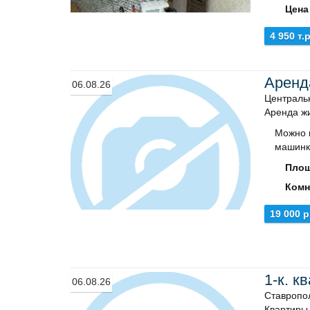
Цена
4 950 т.р
Аренд
06.08.26
Центральн
Аренда ж
Можно 
машинк
Площ
Комн
19 000 р
1-к. к
06.08.26
Ставропол
Квартиры