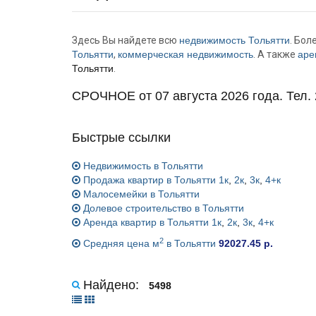
Здесь Вы найдете всю
недвижимость Тольятти
. Бол
Тольятти
,
коммерческая недвижимость
. А также
аре
Тольятти
.
СРОЧНОЕ от 07 августа 2026 года. Тел. 
Быстрые ссылки
Недвижимость в Тольятти
Продажа квартир в Тольятти
1к
,
2к
,
3к
,
4+к
Малосемейки в Тольятти
Долевое строительство в Тольятти
Аренда квартир в Тольятти
1к
,
2к
,
3к
,
4+к
2
Средняя цена м
в Тольятти
92027.45 р.
Найдено:
5498