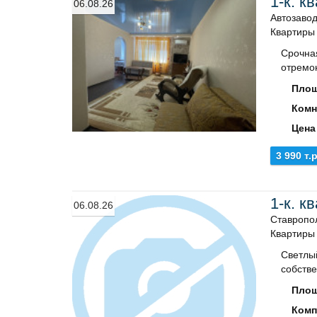
1-к. к
06.08.26
Автозавод
Квартиры
Срочна
отремо
Площ
Комн
Цена
3 990 т.р
1-к. к
06.08.26
Ставропол
Квартиры
Светлый
собстве
Площ
Комп