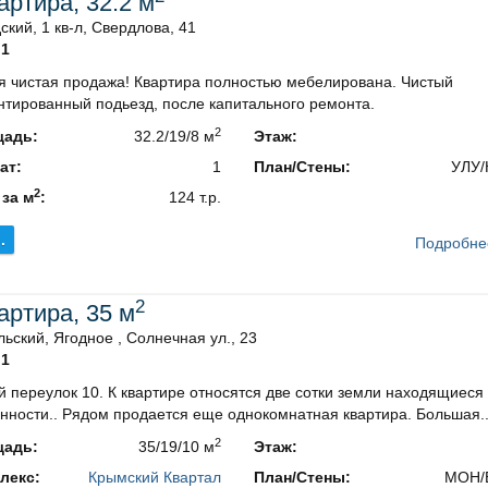
вартира, 32.2 м
ский, 1 кв-л, Свердлова, 41
1
я чистая продажа! Квартира полностью мебелирована. Чистый
нтированный подьезд, после капитального ремонта.
2
адь:
32.2/19/8 м
Этаж:
ат:
1
План/Стены:
УЛУ/
2
 за м
:
124 т.р.
.
Подробне
2
вартира, 35 м
ьский, Ягодное , Солнечная ул., 23
1
 переулок 10. К квартире относятся две сотки земли находящиеся 
нности.. Рядом продается еще однокомнатная квартира. Большая..
2
адь:
35/19/10 м
Этаж:
лекс:
Крымский Квартал
План/Стены:
МОН/