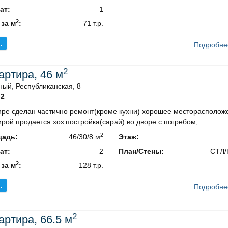
ат:
1
2
 за м
:
71 т.р.
.
Подробне
2
вартира, 46 м
ый, Республиканская, 8
2
ире сделан частично ремонт(кроме кухни) хорошее месторасполож
ирой продается хоз постройка(сарай) во дворе с погребом,...
2
адь:
46/30/8 м
Этаж:
ат:
2
План/Стены:
СТЛ/
2
 за м
:
128 т.р.
.
Подробне
2
вартира, 66.5 м