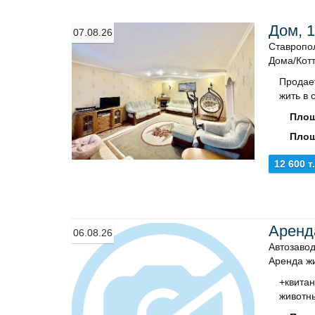
Дом, 1
07.08.26
Ставропо
Дома/Кот
Пpoдaе
жить в 
Площ
Площ
12 600 т
Аренд
06.08.26
Автозавод
Аренда ж
+квитан
животны