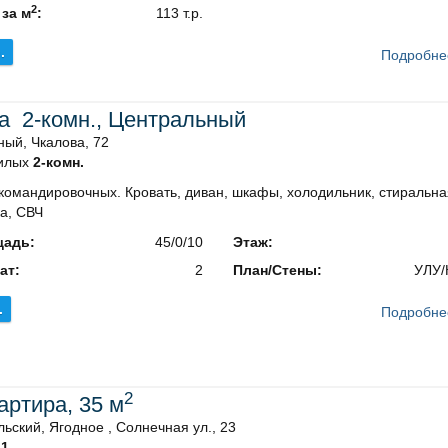
2
 за м
:
113 т.р.
.
Подробне
а 2-комн., Центральный
ый, Чкалова, 72
илых
2-комн.
командировочных. Кровать, диван, шкафы, холодильник, стиральна
а, СВЧ
адь:
45/0/10
Этаж:
ат:
2
План/Стены:
УЛУ/
.
Подробне
2
вартира, 35 м
ьский, Ягодное , Солнечная ул., 23
1