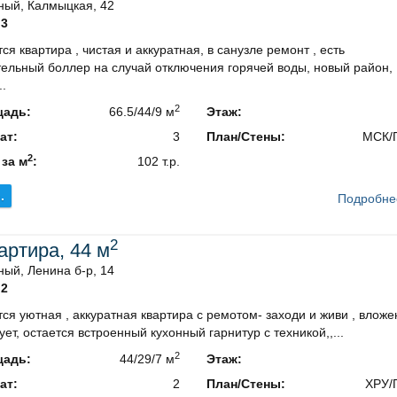
ный, Калмыцкая, 42
3
ся квартира , чистая и аккуратная, в санузле ремонт , есть
ельный боллер на случай отключения горячей воды, новый район,
..
2
адь:
66.5/44/9 м
Этаж:
ат:
3
План/Стены:
МСК/
2
 за м
:
102 т.р.
.
Подробне
2
вартира, 44 м
ый, Ленина б-р, 14
2
ся уютная , аккуратная квартира с ремотом- заходи и живи , вложе
ует, остается встроенный кухонный гарнитур с техникой,,...
2
адь:
44/29/7 м
Этаж:
ат:
2
План/Стены:
ХРУ/