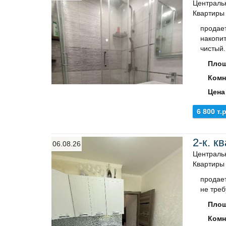
Централь
Квартиры
продает
накопит
чистый.
Площ
Комн
Цена
6 800 т.р
2-к. к
06.08.26
Центральн
Квартиры
продает
не треб
Площ
Комн