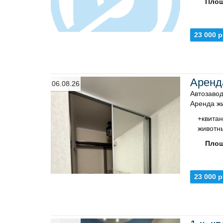
Площ
23 000 р
Аренд
06.08.26
Автозавод
Аренда ж
+квитан
животны
Площ
23 000 р