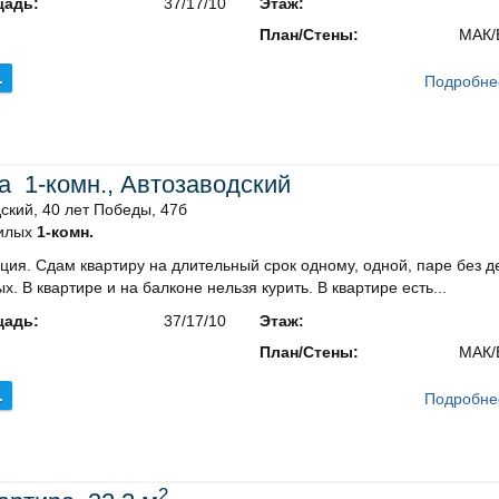
адь:
37/17/10
Этаж:
План/Стены:
МАК/
.
Подробне
а 1-комн., Автозаводский
ский, 40 лет Победы, 47б
илых
1-комн.
ция. Сдам квартиру на длительный срок одному, одной, паре без д
х. В квартире и на балконе нельзя курить. В квартире есть...
адь:
37/17/10
Этаж:
План/Стены:
МАК/
.
Подробне
2