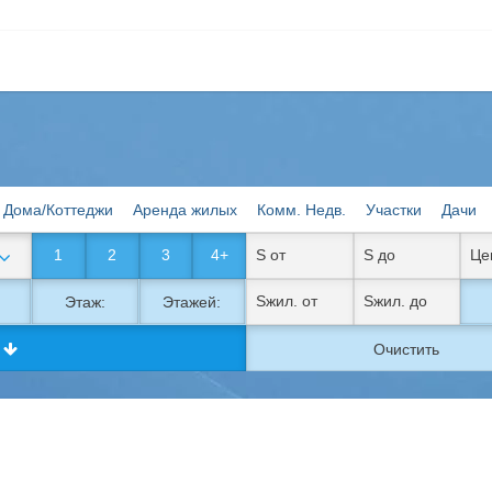
Дома/Коттеджи
Аренда жилых
Комм. Недв.
Участки
Дачи
1
2
3
4+
Этаж:
Этажей:
к
Очистить