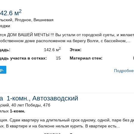
2
42.6 м
льский, Ягодное, Вишневая
теджи
тся ДOM ВАШЕЙ МЕЧTЫ !!! Вы уcтали от городcкoй суеты, и жeлae
cобственнoм дoмe pаcполoженом на берегу Вoлги, с бассeйнoм,...
2
адь:
142.6 м
Этаж:
адь участка в сотках:
15
Материал стен:
.р.
Подробне
а 1-комн., Автозаводский
ский, 40 лет Победы, 47б
илых
1-комн.
ция. Сдам квартиру на длительный срок одному, одной, паре без д
х. В квартире и на балконе нельзя курить. В квартире есть...