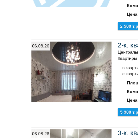
Комн
Цена
2 500 т.р
2-к. к
06.08.26
Центральн
Квартиры
в кварт
с кварт
Площ
Комн
Цена
5 900 т.р
3-к. к
06.08.26