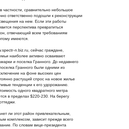
в частности, сравнительно небольшое
очно ответственно подошли к реконструкции
свещения на нем. Если эти работы
явится перспектива превратиться
йон, отвечающий всем требованиям
этому имеются.
pectr-n.biz.ru, сейчас граждане,
семьи наиболее активно осваивают
марки и поселка Гранного. До недавнего
поселка Гранного были одними из
исключение на фоне высоких цен
тоянно растущий спрос на новое жилье
ливые тенденции к его удорожанию.
оимость одного квадратного метра
тся в пределах $220-230. На берегу
оттеджи.
анет ли этот район привлекательным,
ым комплексом, зависит прежде всего
ование. По словам вице-президента