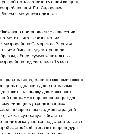
 разработать соответствующий концепт,
востребованной. Г-н Сидорович
 Заречья могут возводить как
убликовано постановление о внесении
 отметить, что в соответствии
ди микрорайона Самарского Заречья
ств, чем было предусмотрено до
 образом, общая сумма капитальных
микрорайона год составила 15 млн
 правительства, министр экономического
аев, цель выделения дополнительных
одготовить площадку для массового
астной программе переселения граждан
ечному жилищному кредитованию».
о софинансированию с администрацией
, так как существует областная
я подготовка участков под строительство
рой застройкой, а значит, и процедуры
ать и за счет этого существенно