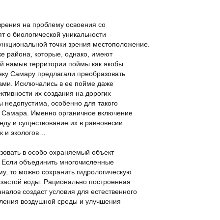
зрения на проблему освоения со
ят о биологической уникальности
ункциональной точки зрения местоположение.
е района, которые, однако, имеют
ий намыв территории поймы как якобы
еку Самару предлагали преобразовать
ами. Исключались в ее пойме даже
тивности их создания на дорогих
 недопустима, особенно для такого
я Самара. Именно органичное включение
еду и существование их в равновесии
ак и экологов…
зовать в особо охраняемый объект
 Если объединить многочисленные
му, то можно сохранить гидрологическую
 застой воды. Рационально построенная
аналов создаст условия для естественного
вления воздушной среды и улучшения