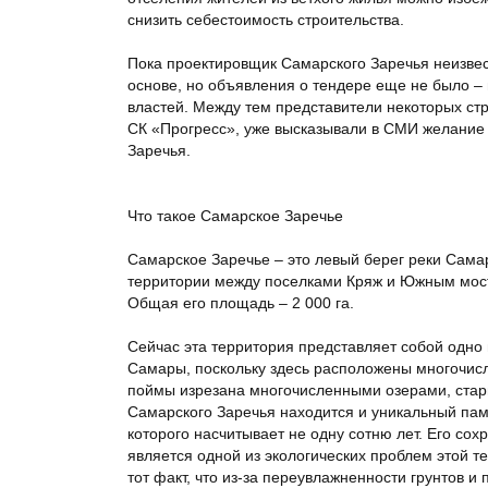
снизить себестоимость строительства.
Пока проектировщик Самарского Заречья неизвес
основе, но объявления о тендере еще не было – 
властей. Между тем представители некоторых ст
СК «Прогресс», уже высказывали в СМИ желание 
Заречья.
Что такое Самарское Заречье
Самарское Заречье – это левый берег реки Сам
территории между поселками Кряж и Южным мос
Общая его площадь – 2 000 га.
Сейчас эта территория представляет собой одно
Самары, поскольку здесь расположены многочисл
поймы изрезана многочисленными озерами, стар
Самарского Заречья находится и уникальный пам
которого насчитывает не одну сотню лет. Его сох
является одной из экологических проблем этой т
тот факт, что из-за переувлажненности грунтов 