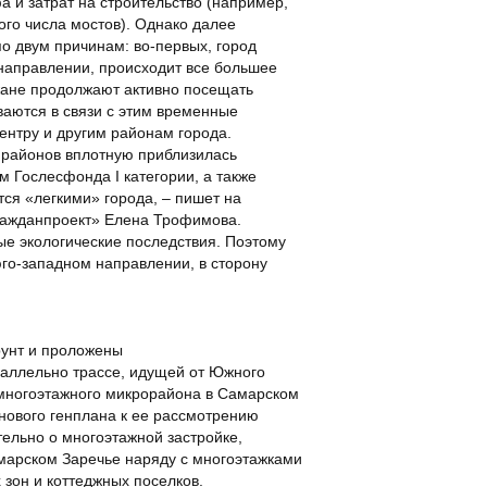
 и затрат на строительство (например,
ого числа мостов). Однако далее
о двум причинам: во-первых, город
 направлении, происходит все большее
жане продолжают активно посещать
ваются в связи с этим временные
центру и другим районам города.
 районов вплотную приблизилась
 Гослесфонда I категории, а также
ся «легкими» города, – пишет на
гражданпроект» Елена Трофимова.
ые экологические последствия. Поэтому
юго-западном направлении, в сторону
рунт и проложены
аллельно трассе, идущей от Южного
 многоэтажного микрорайона в Самарском
 нового генплана к ее рассмотрению
ельно о многоэтажной застройке,
амарском Заречье наряду с многоэтажками
зон и коттеджных поселков.