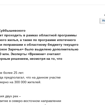
Н
 Куйбышевского
дет проходить в рамках областной программы
ного жилья, а также по программе ипотечного
и поправками к областному бюджету текущего
рское Заречье» было выделено дополнительно
0 млн. Эксперты «Времени» считают
рным решением, несмотря на то, что
е более 25 лет.
а предполагал, что на данном участке
мерно на 300 000 жителей.
ия двух рек –
звитие в северо-восточном направлении