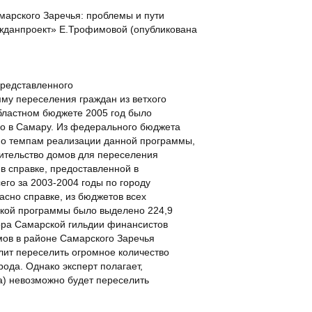
марского Заречья: проблемы и пути
жданпроект» Е.Трофимовой (опубликована
представленного
мму переселения граждан из ветхого
областном бюджете 2005 год было
но в Самару. Из федерального бюджета
 по темпам реализации данной программы,
роительство домов для переселения
 в справке, предоставленной в
его за 2003-2004 годы по городу
асно справке, из бюджетов всех
ской программы было выделено 224,9
ора Самарской гильдии финансистов
мов в районе Самарского Заречья
лит переселить огромное количество
ода. Однако эксперт полагает,
а) невозможно будет переселить