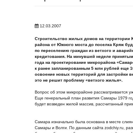
12.03.2007
Строительство жилых домов на территории
района от Южного моста до поселка Кряж бу
по переселению граждан из ветхого и аварий
кредитования. На минувшей неделе принятым
года на проектирование микрорайона «Сама
к ранее запланированным 5 млн рублей еще 1
освоение новых территорий для застройки ве
это не решит проблему «ветхого жилья».
Вопрос об этом микрорайоне рассматривается уж
Еще генеральный план развития Самары 1979 год
будет возведен жилой массив, рассчитанный при
Самара изначально была основана в месте слиян
Самары и Волги. По данным сайта zodchiy.ru, ра