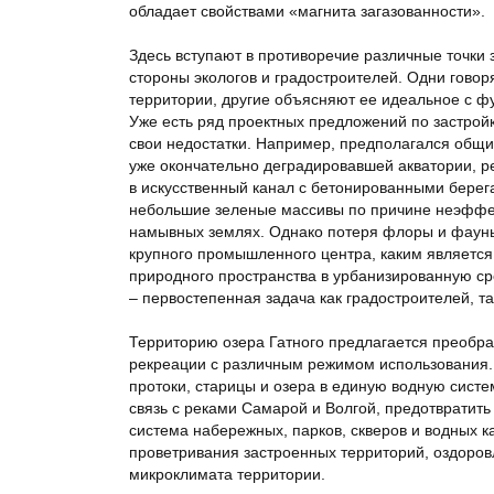
обладает свойствами «магнита загазованности».
Здесь вступают в противоречие различные точки 
стороны экологов и градостроителей. Одни говор
территории, другие объясняют ее идеальное с ф
Уже есть ряд проектных предложений по застройк
свои недостатки. Например, предполагался общ
уже окончательно деградировавшей акватории, р
в искусственный канал с бетонированными берег
небольшие зеленые массивы по причине неэффек
намывных землях. Однако потеря флоры и фауны
крупного промышленного центра, каким являетс
природного пространства в урбанизированную ср
– первостепенная задача как градостроителей, т
Территорию озера Гатного предлагается преобра
рекреации с различным режимом использования.
протоки, старицы и озера в единую водную систе
связь с реками Самарой и Волгой, предотвратить
система набережных, парков, скверов и водных к
проветривания застроенных территорий, оздоро
микроклимата территории.