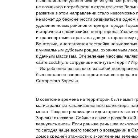
было наиболее удобно исходя из условий рельефа
не возникало потребности в строительстве больш
развитие в этом направлении стало невозможно п
не может до бесконечности развиваться в одном
удаление новых районов от центра города. Горо
исторически сложившийся центр города. Увеличи
и транспортные затраты на доступ к городскому 
Во-вторых, многоэтажная застройка новых жилых
к уникальным дубовым рощам, охраняемым лесам
к дачным массивам. Эти зеленые массивы являют
сайте zodchiy.ru сотрудник института «ТеррНИИ
– Истребление их повлечет за собой непоправим
был поставлен вопрос о строительстве города в 
Самарского Заречья.
В советские времена на территории был намыт г
магистральные канализационные коллекторы пар
моста. Позднее реализацию идеи строительства
Заречье отложили. Сейчас в связи с разработкой
вернулись вновь. Если раньше речь шла исключит
то сегодня чаще всего говорят о возведении в С
домов средней этажности с вкраплением зеленых 