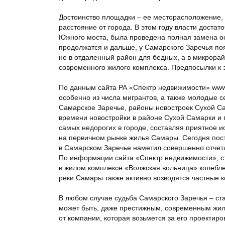
Достоинство площадки – ее месторасположение, 
расстояние от города. В этом году власти достат
Южного моста, была проведена полная замена о
продолжатся и дальше, у Самарского Заречья по
не в отдаленный район для бедных, а в микрора
современного жилого комплекса. Предпосылки к 
По данным сайта РА «Спектр недвижимости» www.s
особенно из числа мигрантов, а также молодые 
Самарское Заречье, районы новостроек Сухой Са
времени новостройки в районе Сухой Самарки и 
самых недорогих в городе, составляя приятное 
на первичном рынке жилья Самары. Сегодня пос
в Самарском Заречье наметил совершенно отчет
По информации сайта «Спектр недвижимости», ст
в жилом комплексе «Волжская вольница» колебле
реки Самары также активно возводятся частные к
В любом случае судьба Самарского Заречья – ст
может быть, даже престижным, современным жил
от компании, которая возьмется за его проектир