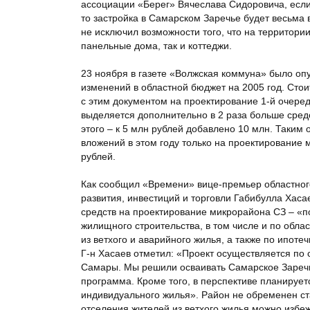
ассоциации «Берег» Вячеслава Сидоровича, если
то застройка в Самарском Заречье будет весьма 
не исключил возможности того, что на территории
панельные дома, так и коттеджи.
23 ноября в газете «Волжская коммуна» было оп
изменений в областной бюджет на 2005 год. Стоит
с этим документом на проектирование 1-й очере
выделяется дополнительно в 2 раза больше сред
этого – к 5 млн рублей добавлено 10 млн. Таким
вложений в этом году только на проектирование 
рублей.
Как сообщил «Времени» вице-премьер областного
развития, инвестиций и торговли Габибулла Хас
средств на проектирование микрорайона СЗ – «п
жилищного строительства, в том числе и по обл
из ветхого и аварийного жилья, а также по ипот
Г-н Хасаев отметил: «Проект осуществляется п
Самары. Мы решили осваивать Самарское Заречье
программа. Кроме того, в перспективе планируетс
индивидуального жилья». Район не обременен ста
отселения жителей из ветхого жилья можно избеж