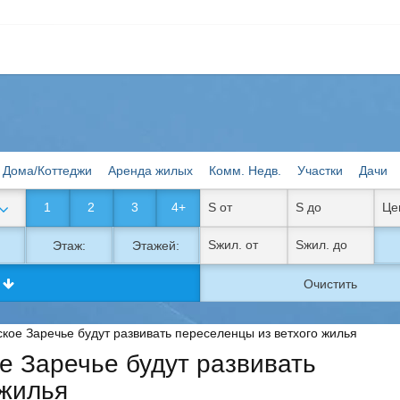
Дома/Коттеджи
Аренда жилых
Комм. Недв.
Участки
Дачи
1
2
3
4+
Этаж:
Этажей:
к
Очистить
ское Заречье будут развивать переселенцы из ветхого жилья
е Заречье будут развивать
 жилья