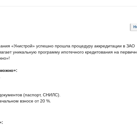
Н
пания «Унистрой» успешно прошла процедуру аккредитации в ЗАО
ает уникальную программу ипотечного кредитования на первич
жно»!
можно»:
.
документов (паспорт, СНИЛС).
чальном взносе от 20 %.
»: