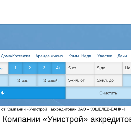
Дома/Коттеджи
Аренда жилых
Комм. Недв.
Участки
Дачи
1
2
3
4+
Этаж:
Этажей:
к
Очистить
 от Компании «Унистрой» аккредитован ЗАО «КОШЕЛЕВ-БАНК»!
 Компании «Унистрой» аккредито