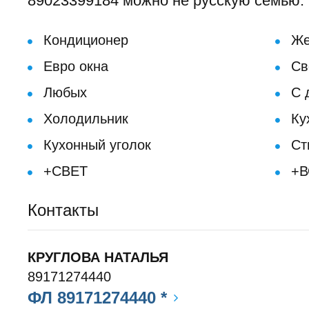
89023399184 можно не русскую семью.
Кондиционер
Же
Евро окна
Св
Любых
С 
Холодильник
Ку
Кухонный уголок
Ст
+СВЕТ
+В
Контакты
КРУГЛОВА НАТАЛЬЯ
89171274440
ФЛ 89171274440 *