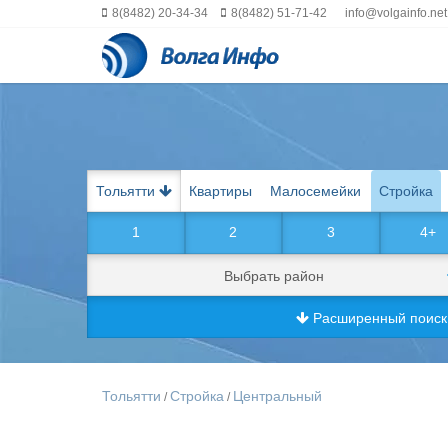
8(8482) 20-34-34
8(8482) 51-71-42
info@volgainfo.net
Тольятти
Квартиры
Малосемейки
Стройка
1
2
3
4+
Выбрать район
Расширенный поис
Тольятти
Стройка
Центральный
/
/