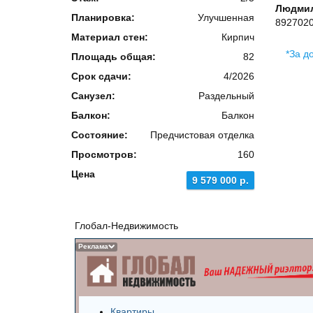
Людмил
Планировка:
Улучшенная
892702
Материал стен:
Кирпич
*За д
Площадь общая:
82
Срок сдачи:
4/2026
Санузел:
Раздельный
Балкон:
Балкон
Состояние:
Предчистовая отделка
Просмотров:
160
Цена
9 579 000 р.
Глобал-Недвижимость
Реклама
Квартиры