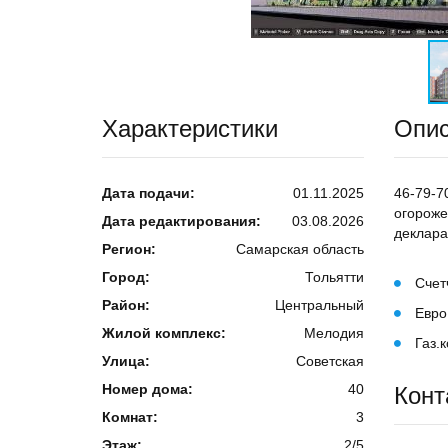
Характеристики
Опи
Дата подачи:
01.11.2025
46-79-7
огороже
Дата редактирования:
03.08.2026
деклар
Регион:
Самарская область
Город:
Тольятти
Счет
Район:
Центральный
Евро
Жилой комплекс:
Мелодия
Газ.
Улица:
Советская
Номер дома:
40
Конт
Комнат:
3
Этаж:
2/5