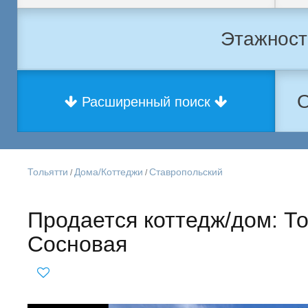
О
Расширенный поиск
Тольятти
Дома/Коттеджи
Ставропольский
/
/
Продается коттедж/дом: Т
Сосновая