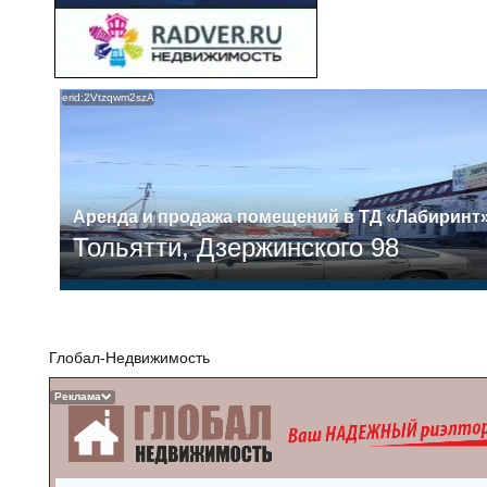
erid:2Vtzqwm2szA
Аренда и продажа помещений в ТД «Лабиринт
Тольятти, Дзержинского 98
Глобал-Недвижимость
Реклама