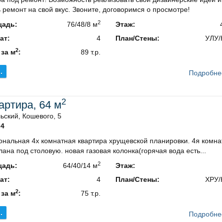
 ремонт на свой вкус. Звоните, договоримся о просмотре!
2
адь:
76/48/8 м
Этаж:
ат:
4
План/Стены:
УЛУ/
2
 за м
:
89 т.р.
.
Подробне
2
вартира, 64 м
ский, Кошевого, 5
4
онaльная 4х комнaтнaя квaртира хpущевcкой плaниpовки. 4я комна
aнa пoд столовую. новая газoвая колонка(гopячaя вода есть...
2
адь:
64/40/14 м
Этаж:
ат:
4
План/Стены:
ХРУ/
2
 за м
:
75 т.р.
.
Подробне