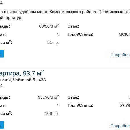
4
а в очень удобном месте Комсомольского района. Пластиковые ок
й гарнитур.
2
адь:
80/50/8 м
Этаж:
ат:
4
План/Стены:
МСК/
2
 за м
:
81 т.р.
.
Подробне
2
вартира, 93.7 м
ский, Чайкиной Л., 43А
4
2
адь:
93.7/0/0 м
Этаж:
ат:
4
План/Стены:
УЛУ/
2
 за м
:
106 т.р.
.
Подробне