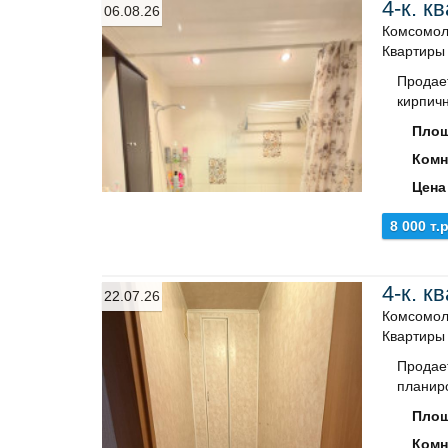
4-к. к
06.08.26
Комсомол
Квартиры
Продае
кирпичн
Площ
Комн
Цена
8 000 т.р
4-к. к
22.07.26
Комсомоль
Квартиры
Продает
планиро
Площ
Комн