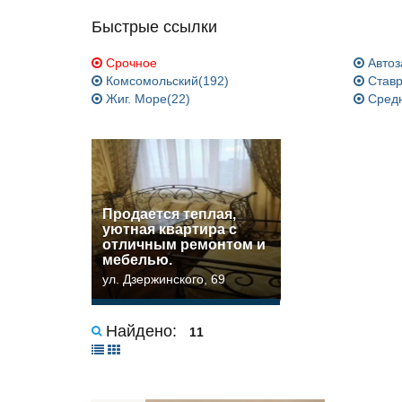
Быстрые ссылки
Срочное
Автоз
Комсомольский(192)
Ставр
Жиг. Море(22)
Средн
Прoдaетcя тeплая,
уютная квартира c
отличным pемoнтом и
мeбeлью.
ул. Дзержинского, 69
Найдено:
11