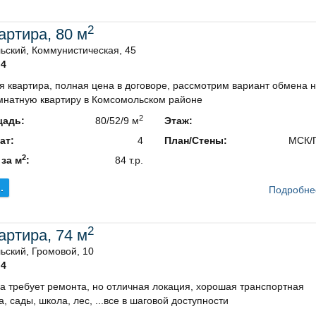
2
вартира, 80 м
ьский, Коммунистическая, 45
4
 квартира, полная цена в договоре, рассмотрим вариант обмена 
мнатную квартиру в Комсомольском районе
2
адь:
80/52/9 м
Этаж:
ат:
4
План/Стены:
МСК/
2
 за м
:
84 т.р.
.
Подробне
2
вартира, 74 м
ьский, Громовой, 10
4
а требует ремонта, но отличная локация, хорошая транспортная
а, сады, школа, лес, ...все в шаговой доступности