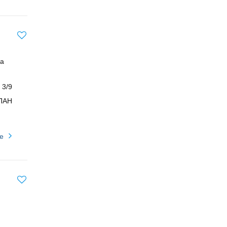
на
3/9
ПАН
е