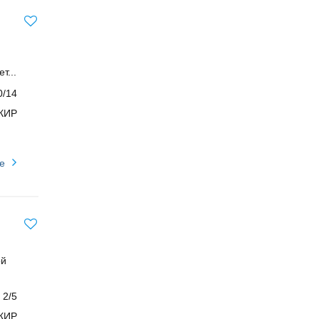
т...
0/14
КИР
е
ой
2/5
КИР