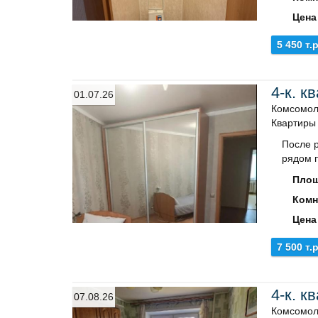
Цена
5 450 т.р
4-к. к
01.07.26
Комсомоль
Квартиры
После р
рядом п
Площ
Комн
Цена
7 500 т.р
4-к. к
07.08.26
Комсомол