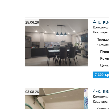
4-к. к
25.06.26
Комсомоль
Квартиры
Продае
находит
Площ
Комн
Цена
7 300 т.р
4-к. к
03.08.26
Комсомол
Квартиры
Квартир