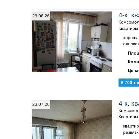
4-к. к
29.06.26
Комсомол
Квартиры
хорошая
одноко
Площ
Комн
Цена
6 700 т.р
4-к. к
23.07.26
Комсомол
Квартиры
квартир
развязк