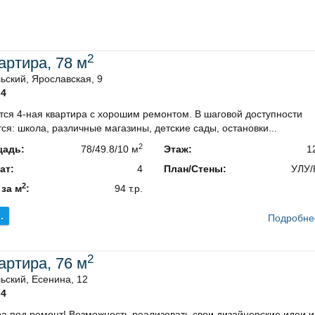
2
вартира, 78 м
ский, Ярославская, 9
4
тся 4-ная квартира с хорошим ремонтом. В шаговой доступности
ся: школа, различные магазины, детские сады, остановки...
2
адь:
78/49.8/10 м
Этаж:
1
ат:
4
План/Стены:
УЛУ/
2
 за м
:
94 т.р.
.
Подробне
2
вартира, 76 м
ьский, Есенина, 12
4
а под ремонт! Возможность реализовать свои дизайнерские идеи и