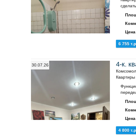
сделать
Площ
Комн
Цена
6 755 т.р
4-к. к
30.07.26
Комсомоль
Квартиры
Функци
пeрeдeл
Площ
Комн
Цена
4 800 т.р