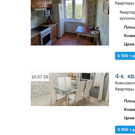
Квартиры
Квартир
кухонны
Площ
Комн
Цена
6 500 т.р
4-к. к
10.07.26
Комсомоль
Квартиры
Площ
Комн
Цена
9 900 т.р