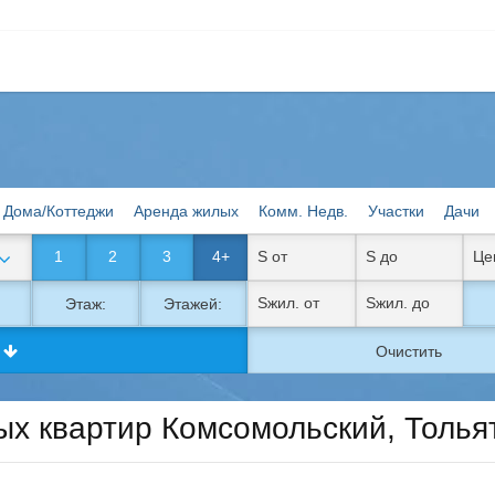
Дома/Коттеджи
Аренда жилых
Комм. Недв.
Участки
Дачи
1
2
3
4+
Этаж:
Этажей:
к
Очистить
х квартир Комсомольский, Толья