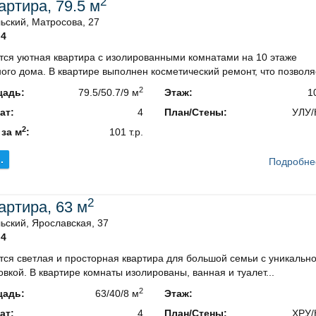
2
вартира, 79.5 м
ьский, Матросова, 27
4
тся уютная квартира с изолированными комнатами на 10 этаже
ого дома. В квартире выполнен косметический ремонт, что позволяе
2
адь:
79.5/50.7/9 м
Этаж:
1
ат:
4
План/Стены:
УЛУ/
2
 за м
:
101 т.р.
.
Подробне
2
вартира, 63 м
ский, Ярославская, 37
4
ся светлая и просторная квартира для большой семьи с уникальн
вкой. В квартире комнаты изолированы, ванная и туалет...
2
адь:
63/40/8 м
Этаж:
ат:
4
План/Стены:
ХРУ/