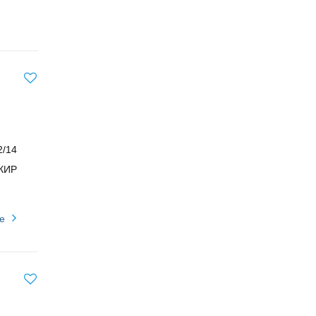
2/14
КИР
е