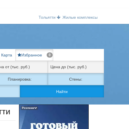
Тольятти
Жилые комплексы
Карта
Избранное
0
Планировка:
Стены:
Найти
Реклама
тти