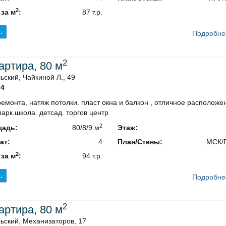
2
 за м
:
87 т.р.
.
Подробне
2
вартира, 80 м
ский, Чайкиной Л., 49
4
емонта, натяж потолки. пласт окна и балкон , отличное расположе
арк.школа. детсад. торгов центр
2
адь:
80/8/9 м
Этаж:
ат:
4
План/Стены:
МСК/
2
 за м
:
94 т.р.
.
Подробне
2
вартира, 80 м
ьский, Механизаторов, 17