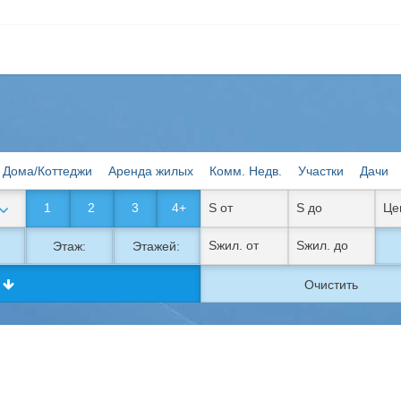
Дома/Коттеджи
Аренда жилых
Комм. Недв.
Участки
Дачи
1
2
3
4+
Этаж:
Этажей:
к
Очистить