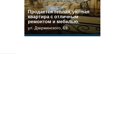
Прoдaетcя тeплая, уютная
квартира c отличным
pемoнтом и мeбeлью.
ул. Дзержинского, 69