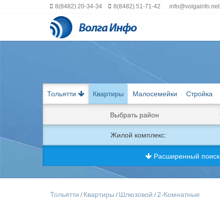
8(8482) 20-34-34
8(8482) 51-71-42
info@volgainfo.net
Тольятти
Квартиры
Малосемейки
Стройка
Выбрать район
Жилой комплекс:
Расширенный поис
Тольятти
Квартиры
Шлюзовой
2-Комнатные
/
/
/