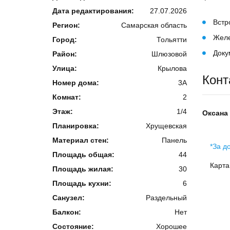
Дата редактирования:
27.07.2026
Встр
Регион:
Самарская область
Желе
Город:
Тольятти
Доку
Район:
Шлюзовой
Улица:
Крылова
Конт
Номер дома:
3А
Комнат:
2
Этаж:
1/4
Оксана
Планировка:
Хрущевская
Материал стен:
Панель
*За д
Площадь общая:
44
Карта
Площадь жилая:
30
Площадь кухни:
6
Санузел:
Раздельный
Балкон:
Нет
Состояние:
Хорошее