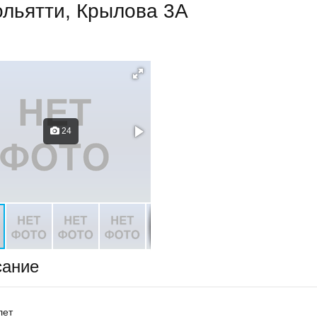
ольятти, Крылова 3А
24
сание
лет