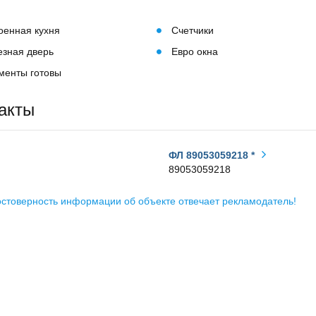
оенная кухня
Счетчики
зная дверь
Евро окна
менты готовы
акты
ФЛ 89053059218 *
89053059218
остоверность информации об объекте отвечает рекламодатель!