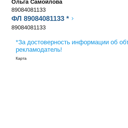
Ольга Самойлова
89084081133
ФЛ 89084081133 *
89084081133
*За достоверность информации об об
рекламодатель!
Карта