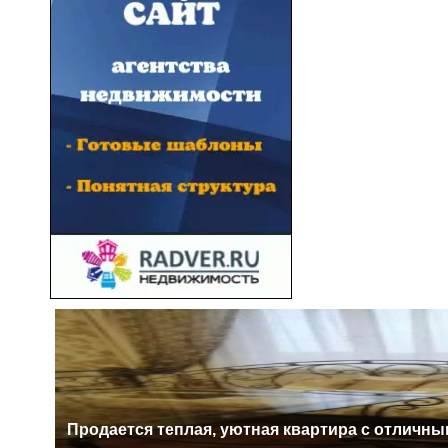
Прoдaетcя тeплая, уютная квартира c отличн