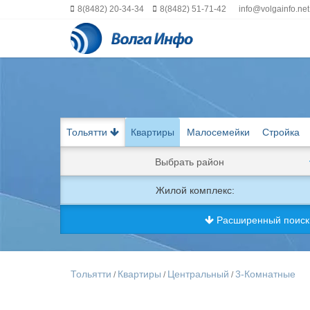
8(8482) 20-34-34
8(8482) 51-71-42
info@volgainfo.net
Тольятти
Квартиры
Малосемейки
Стройка
Выбрать район
Жилой комплекс:
Расширенный поис
Тольятти
Квартиры
Центральный
3-Комнатные
/
/
/