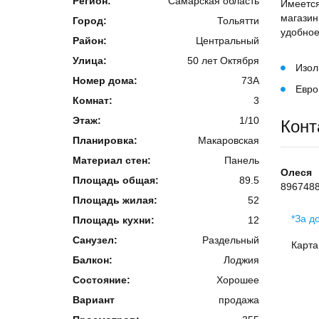
Регион:
Самарская область
Имеется
магазин
Город:
Тольятти
удобное
Район:
Центральный
Улица:
50 лет Октября
Изол
Номер дома:
73А
Евро
Комнат:
3
Этаж:
1/10
Конт
Планировка:
Макаровская
Материал стен:
Панель
Олеся
Площадь общая:
89.5
896748
Площадь жилая:
52
*За д
Площадь кухни:
12
Санузел:
Раздельный
Карта
Балкон:
Лоджия
Состояние:
Хорошее
Вариант
продажа