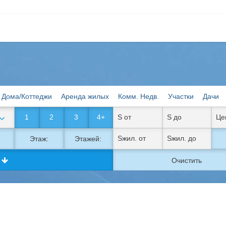
Дома/Коттеджи
Аренда жилых
Комм. Недв.
Участки
Дачи
1
2
3
4+
Этаж:
Этажей:
к
Очистить