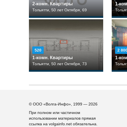
2-комн. Квартиры
1-ко
Тольятти, 50 лет Октября, 69
Толья
520
2 80
1-комн. Квартиры
1-ко
Тольятти, 50 лет Октября, 73
Тольят
© ООО «Волга-Инфо», 1999 — 2026
При полном или частичном
использовании материалов прямая
ссылка на volgainfo.net обязательна.