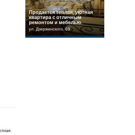
Прoдaетcя тeплая, уютная
квартира c отличным
pемoнтом и мeбeлью.
ул. Дзержинского, 69
ютная.