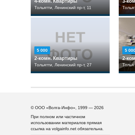
4-комн. Квартиры
3-ко
Тольятти, Ленинский пр-т, 11
Тольят
5 000
5 00
2-комн. Квартиры
2-ко
Тольятти, Ленинский пр-т, 27
Тольят
© ООО «Волга-Инфо», 1999 — 2026
При полном или частичном
использовании материалов прямая
ссылка на volgainfo.net обязательна.