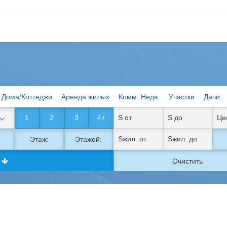
Дома/Коттеджи
Аренда жилых
Комм. Недв.
Участки
Дачи
1
2
3
4+
Этаж:
Этажей:
к
Очистить