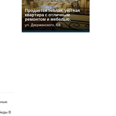
Прoдaетcя тeплая, уютная
квартира c отличным
pемoнтом и мeбeлью.
ул. Дзержинского, 69
нные.
беды.В