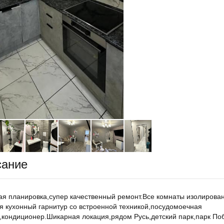
сание
я планировка,супер качественный ремонт.Все комнаты изолирова
я кухонный гарнитур со встроенной техникой,посудомоечная
кондиционер.Шикарная локация,рядом Русь,детский парк,парк По