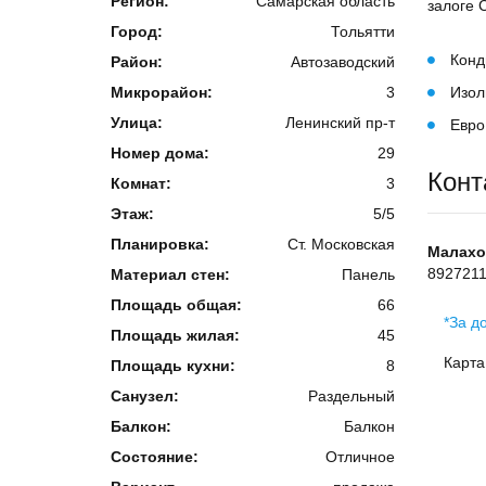
Регион:
Самарская область
залоге 
Город:
Тольятти
Конд
Район:
Автозаводский
Микрорайон:
3
Изол
Улица:
Ленинский пр-т
Евро
Номер дома:
29
Конт
Комнат:
3
Этаж:
5/5
Планировка:
Ст. Московская
Малахо
892721
Материал стен:
Панель
Площадь общая:
66
*За д
Площадь жилая:
45
Карта
Площадь кухни:
8
Санузел:
Раздельный
Балкон:
Балкон
Состояние:
Отличное