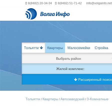
8(8482) 20-34-34
8(8482) 51-71-42
info@volgainfo.net
Тольятти
Квартиры
Малосемейки
Стройка
Выбрать район
Жилой комплекс:
Расширенный поис
Тольятти
Квартиры
Автозаводский
3-Комнатные
/
/
/