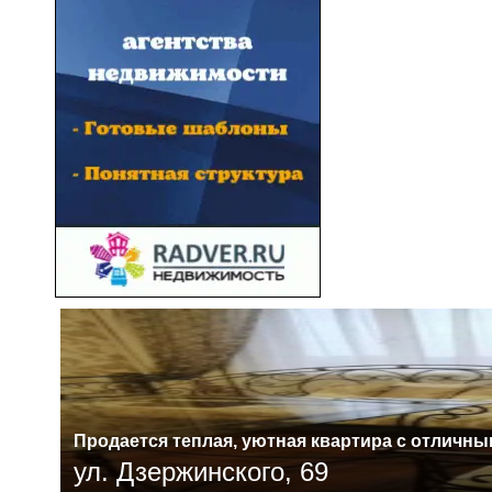
Прoдaетcя тeплая, уютная квартира c отличн
ул. Дзержинского, 69