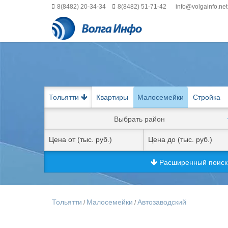
8(8482) 20-34-34
8(8482) 51-71-42
info@volgainfo.net
Тольятти
Квартиры
Малосемейки
Стройка
Выбрать район
Расширенный поис
Тольятти
Малосемейки
Автозаводский
/
/