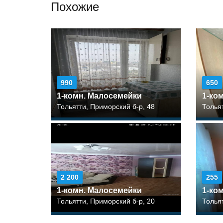
Похожие
990
650
1-комн. Малосемейки
1-ко
Тольятти, Приморский б-р, 48
Толья
2 200
255
1-комн. Малосемейки
1-ко
Тольятти, Приморский б-р, 20
Толья