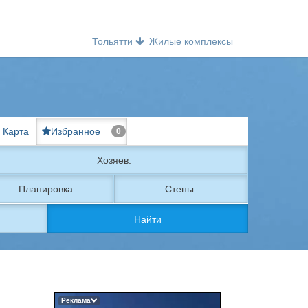
Тольятти
Жилые комплексы
Карта
Избранное
0
Хозяев:
Планировка:
Стены:
Найти
Реклама