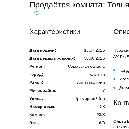
Продаётся комната: Толья
Характеристики
Опи
Дата подачи:
16.07.2025
Продаем
двери, 
Дата редактирования:
30.06.2026
Регион:
Самарская область
Конд
Город:
Тольятти
Изол
Район:
Автозаводский
Доку
Микрорайон:
7
Улица:
Приморский б-р
Конт
Номер дома:
28
Комнат:
2/3/3
Ольга 
Этаж:
6/9
892789