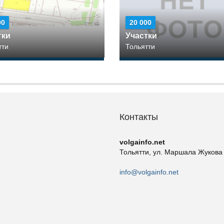
00
20 000
тки
Участки
тти
Тольятти
Контакты
volgainfo.net
Тольятти, ул. Маршала Жукова
info@volgainfo.net