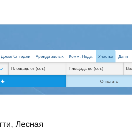
Дома/Коттеджи
Аренда жилых
Комм. Недв.
Участки
Дачи
к
Очистить
тти, Лесная