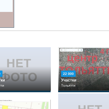
0
22 000
тки
Участки
тти
Тольятти