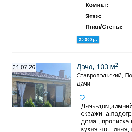
Комнат:
Этаж:
План/Стены:
25 000 р.
2
Дача, 100 м
24.07.26
Ставропольский, По
Дачи
Дача-дом,зимний
скважина,подогр
дома., прописка
кухня -гостиная, 