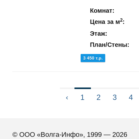
Комнат:
2
Цена за м
:
Этаж:
План/Стены:
3 450 т.р.
‹
1
2
3
4
© ООО «Волга-Инфо», 1999 — 2026