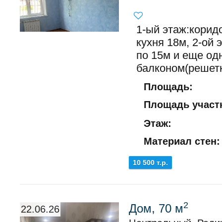
1-ый этаж:корид
кухня 18м, 2-ой 
по 15м и еще од
балконом(решетк
Площадь:
Площадь участк
Этаж:
Материал стен:
10 500 т.р.
2
Дом, 70 м
22.06.26