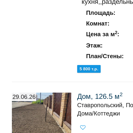
кухня,,раздельн
Площадь:
Комнат:
2
Цена за м
:
Этаж:
План/Стены:
5 800 т.р.
2
Дом, 126.5 м
29.06.26
Ставропольский, По
Дома/Коттеджи