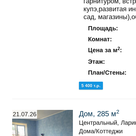
гарнитуром, вс
купэ,развитая и
сад, магазины),
Площадь:
Комнат:
2
Цена за м
:
Этаж:
План/Стены:
5 400 т.р.
2
Дом, 285 м
21.07.26
Центральный, Лари
Дома/Коттеджи