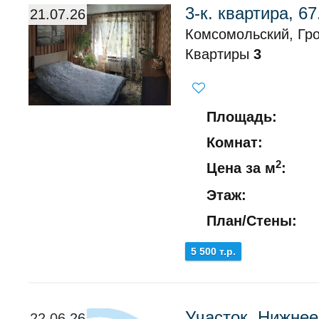
3-к. квартира, 67
21.07.26
Комсомольский, Гро
Квартиры
3
Площадь:
Комнат:
2
Цена за м
:
Этаж:
План/Стены:
5 500 т.р.
Участок, Нижне
22.06.26