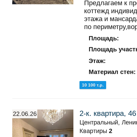
Предлагаем к п
коттежд индивид
этажа и мансард
по периметру,вор
Площадь:
Площадь участк
Этаж:
Материал стен:
10 100 т.р.
2-к. квартира, 46
22.06.26
Центральный, Лени
Квартиры
2