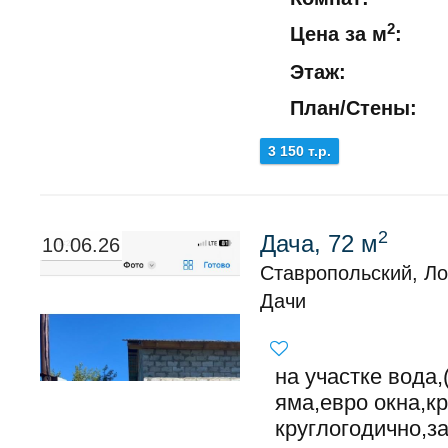
2
Цена за м
:
Этаж:
План/Стены:
3 150 т.р.
2
Дача, 72 м
10.06.26
Ставропольский, Л
Дачи
на участке вода
яма,евро окна,к
круглогодично,з