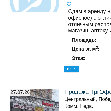
Сдам в аренду н
офисное) с отли
отличным распо
магазин, аптеку и
Площадь:
2
Цена за м
:
Этаж:
100 р.
Продажа ТргОфс
27.07.26
Центральный, Побе
Комм. Недв.