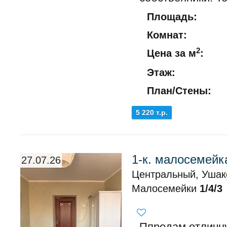
Площадь:
Комнат:
2
Цена за м
:
Этаж:
План/Стены:
5 220 т.р.
1-к. малосемейк
27.07.26
Центральный, Ушак
Малосемейки
1/4/3
Ппродам отличн