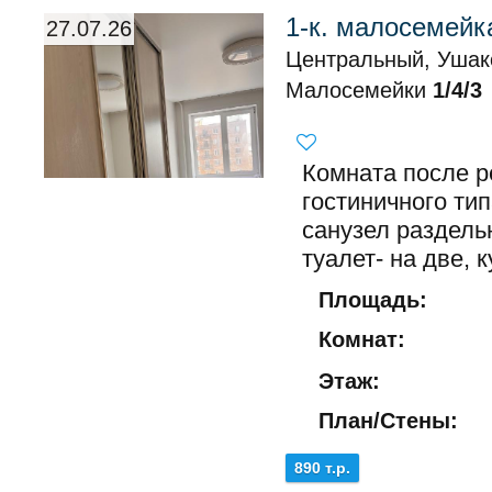
1-к. малосемейк
27.07.26
Центральный, Ушак
Малосемейки
1/4/3
Комната после р
гостиничного тип
санузел раздель
туалет- на две, к
Площадь:
Комнат:
Этаж:
План/Стены:
890 т.р.