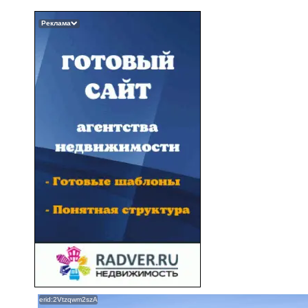
Реклама
erid:2Vtzqwm2szA