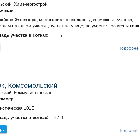
ьский, Химэнергострой
ачный
районе Элеватора, межевание не сделано, два смежных участка,
 дом на одном участке, туалет на улице, на участке посажены вишн
адь участка в сотках:
7
Подробне
ок, Комсомольский
ьский, Коммунистическая
оммер
истическая 101Б
адь участка в сотках:
27.8
.р.
Подробне