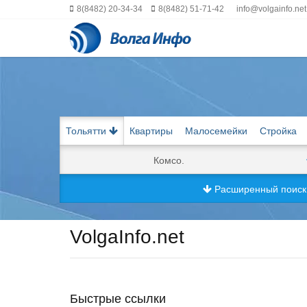
8(8482) 20-34-34
8(8482) 51-71-42
info@volgainfo.net
Тольятти
Квартиры
Малосемейки
Стройка
Комсо.
Расширенный поис
VolgaInfo.net
Быстрые ссылки