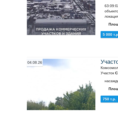
63:09:
объекто
локация
Площ
5 000 т.р
Участ
04.08.26
Комсомол
Участок
С
насажд
Площ
750 т.р.