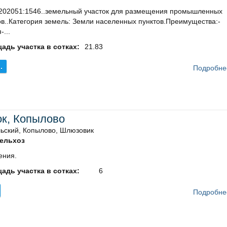
0202051:1546..земельный участок для размещения промышленных
в..Категория земель: Земли населенных пунктов.Преимущества:-
-...
адь участка в сотках:
21.83
.
Подробне
ок, Копылово
ьский, Копылово, Шлюзовик
ельхоз
ения.
адь участка в сотках:
6
Подробне