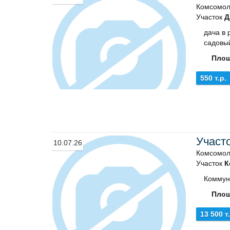
Комсомол
Участок
Д
дача в 
садовый
Площ
550 т.р.
Участ
10.07.26
Комсомол
Участок
К
Коммун
Площ
13 500 т