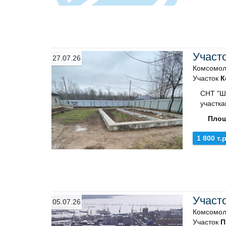
Участ
27.07.26
Комсомол
Участок
К
СНТ "Ш
участка
Площ
1 800 т.р
Участ
05.07.26
Комсомол
Участок
П