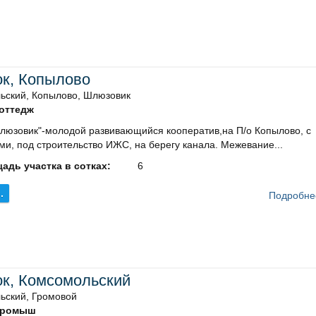
ок, Копылово
ьский, Копылово, Шлюзовик
оттедж
люзовик"-молодой развивающийся кооператив,на П/о Копылово, с
ми, под строительство ИЖС, на берегу канала. Межевание...
адь участка в сотках:
6
.
Подробне
ок, Комсомольский
ьский, Громовой
ромыш