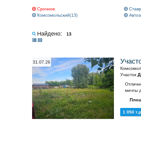
Срочное
Ставр
Комсомольский(13)
Автоз
Найдено:
13
Участ
31.07.26
Комсомол
Участок
Д
Отличн
мечты д
Площ
1 050 т.р