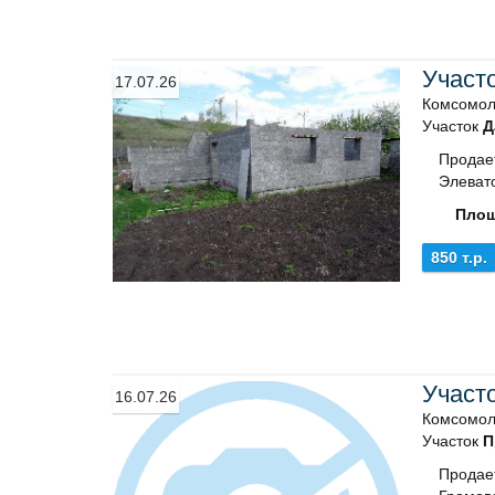
Участ
17.07.26
Комсомол
Участок
Д
Продает
Элевато
Площ
850 т.р.
Участ
16.07.26
Комсомол
Участок
П
Продае