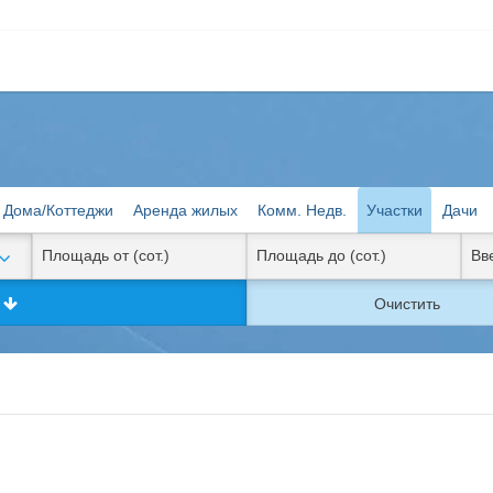
Дома/Коттеджи
Аренда жилых
Комм. Недв.
Участки
Дачи
к
Очистить