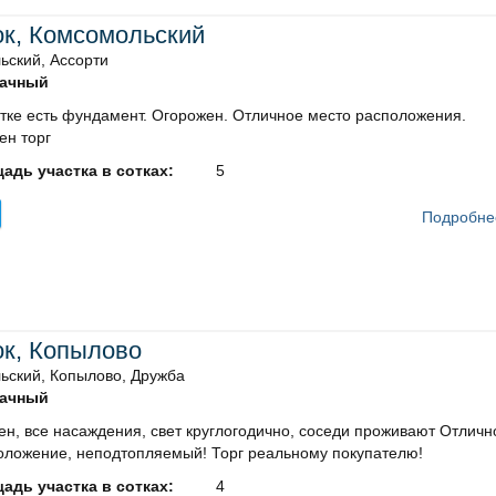
ок, Комсомольский
ьский, Ассорти
ачный
тке есть фундамент. Огорожен. Отличное место расположения.
ен торг
адь участка в сотках:
5
Подробне
ок, Копылово
ьский, Копылово, Дружба
ачный
н, все насаждения, свет круглогодично, соседи проживают Отличн
оложение, неподтопляемый! Торг реальному покупателю!
адь участка в сотках:
4