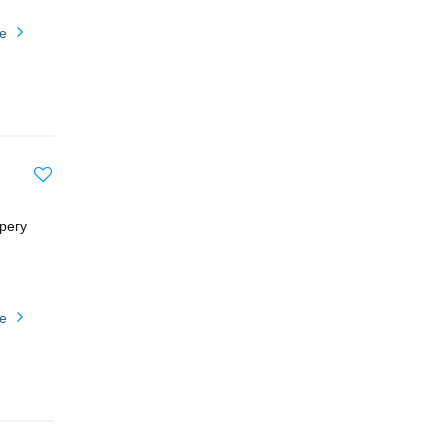
е
регу
е