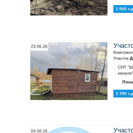
1 050 т.р
Участ
23.06.26
Комсомол
Участок
Д
СНТ "Шл
канала!
Площ
1 700 т.р
Участ
04.08.26