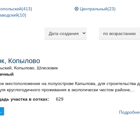
опольский(413)
Центральный(23)
аводский(10)
ок, Копылово
ьский, Копылово, Шлюзовик
ачный
ое местоположение на полуострове Капылова, для строительства 
ля круглогодичного проживания в экологически чистом районе,...
адь участка в сотках:
629
.
Подробне