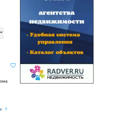
дома
е