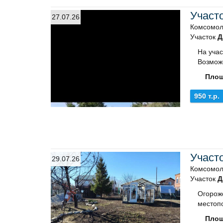
Участ
27.07.26
Комсомол
Участок
Д
На учас
Возмож
Площ
950 т.р.
Участ
29.07.26
Комсомол
Участок
Д
Огороже
местоп
Площ