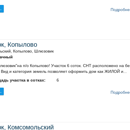
.
Подробне
ок, Копылово
ьский, Копылово, Шлюзовик
ачный
юзовик"на п/о Копылово! Участок 6 соток. СНТ расположено на бе
 Вид и категория земель позволяет оформить дом как ЖИЛОЙ и...
адь участка в сотках:
6
.
Подробне
ок, Комсомольский