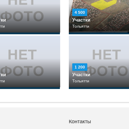
4 500
тки
Участки
тти
Тольятти
1 200
тки
Участки
тти
Тольятти
Контакты