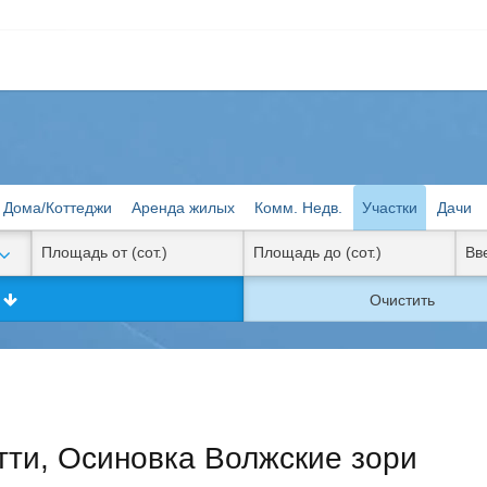
Дома/Коттеджи
Аренда жилых
Комм. Недв.
Участки
Дачи
к
Очистить
тти, Осиновка Волжские зори