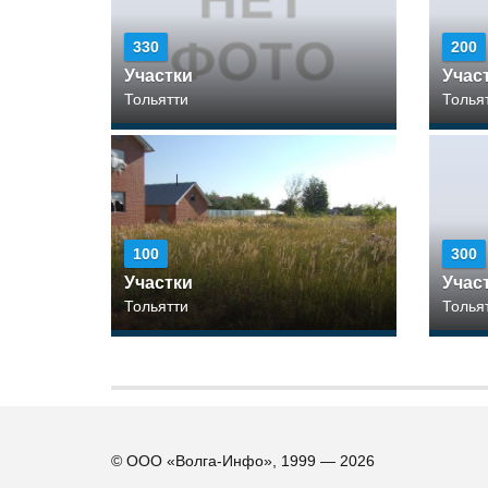
330
200
Участки
Учас
Тольятти
Толья
100
300
Участки
Учас
Тольятти
Толья
© ООО «Волга-Инфо», 1999 — 2026