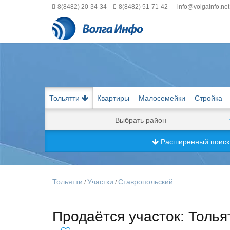
8(8482) 20-34-34
8(8482) 51-71-42
info@volgainfo.net
Тольятти
Квартиры
Малосемейки
Стройка
Выбрать район
Расширенный поис
Тольятти
Участки
Ставропольский
/
/
Продаётся участок: Толья