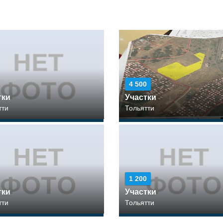
4 500
тки
Участки
тти
Тольятти
1 200
тки
Участки
тти
Тольятти