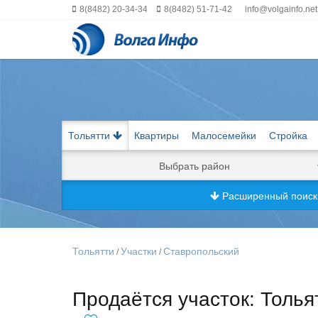
8(8482) 20-34-34
8(8482) 51-71-42
info@volgainfo.net
Тольятти
Квартиры
Малосемейки
Стройка
Выбрать район
Расширенный поис
Тольятти
Участки
Ставропольский
/
/
Продаётся участок: Толья