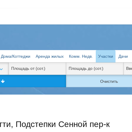
Дома/Коттеджи
Аренда жилых
Комм. Недв.
Участки
Дачи
к
Очистить
тти, Подстепки Сенной пер-к