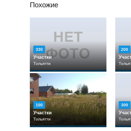
Похожие
330
200
Участки
Учас
Тольятти
Толья
100
300
Участки
Учас
Тольятти
Толья