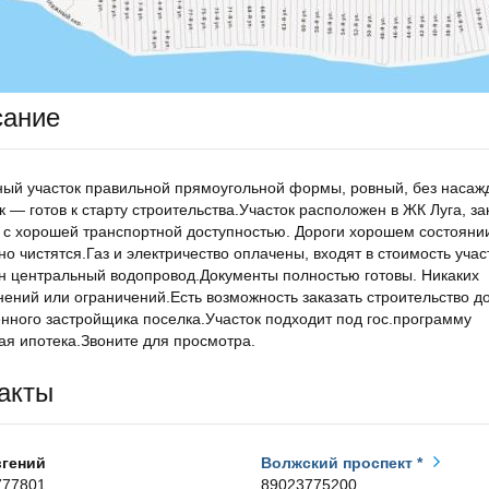
сание
ый участок правильной прямоугольной формы, ровный, без насаж
к — готов к старту строительства.Участок расположен в ЖК Луга, з
 с хорошей транспортной доступностью. Дороги хорошем состояни
но чистятся.Газ и электричество оплачены, входят в стоимость учас
н центральный водопровод.Документы полностью готовы. Никаких
ений или ограничений.Есть возможность заказать строительство д
нного застройщика поселка.Участок подходит под гос.программу
я ипотека.Звоните для просмотра.
акты
вгений
Волжский проспект *
777801
89023775200