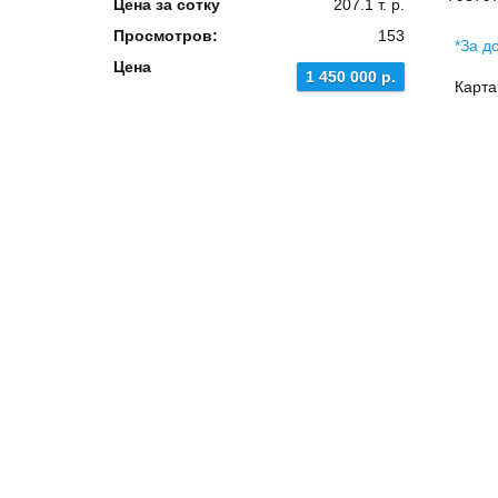
Цена за сотку
207.1 т. р.
Просмотров:
153
*За д
Цена
1 450 000 р.
Карта