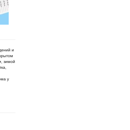
дений и
акрытом
и, зимой
тка,
ома у