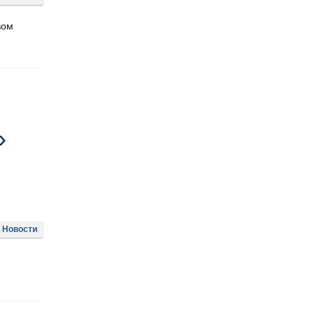
вом
»
Новости