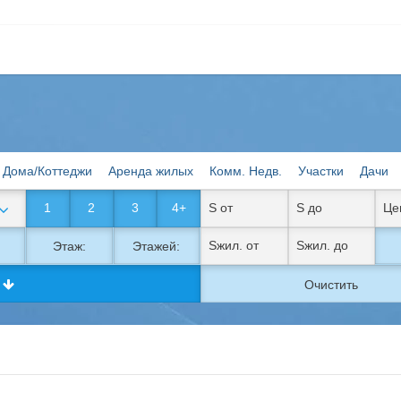
Дома/Коттеджи
Аренда жилых
Комм. Недв.
Участки
Дачи
1
2
3
4+
Этаж:
Этажей:
к
Очистить