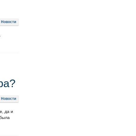
Новости
,
ра?
Новости
е, да и
 была