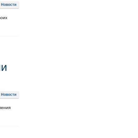
Новости
воих
ни
Новости
ления